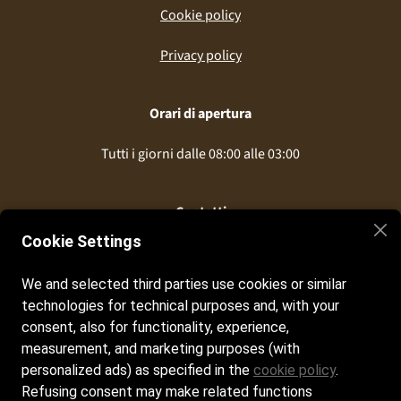
Cookie policy
Privacy policy
Orari di apertura
Tutti i giorni dalle 08:00 alle 03:00
Contatti
Cookie Settings
info@elchiringuitodavoli.it
We and selected third parties use cookies or similar
+39 388 3536090‬
technologies for technical purposes and, with your
consent, also for functionality, experience,
Seguici sui nostri social
measurement, and marketing purposes (with
personalized ads) as specified in the
cookie policy
.
Instagram
Refusing consent may make related functions